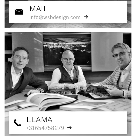
MAIL
info@wsbdesign.com
LLAMA
+31654758279