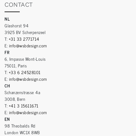
CONTACT
NL
Glashorst 94
3925 BV Scherpenzeel
T:
+31 33 2771714
E:
info@wsbdesign.com
FR
6, Impasse Mont-Louis
75011, Paris
T:
+33 6 24528101
E:
info@wsbdesign.com
CH
Schanzenstrasse 4a
3008, Bern
T:
+41 3 15611671
E:
info@wsbdesign.com
EN
98 Theobalds Rd
London WC1X 8WB