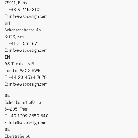
75011, Paris
T:
+33 6 24528101
E:
info@wsbdesign.com
CH
Schanzenstrasse 4a
3008, Bern
T:
+41 3 15611671
E:
info@wsbdesign.com
EN
98 Theobalds Rd
London WC1X 8WB
T:
+44 20 4534 7670
E:
info@wsbdesign.com
DE
Schönbornstraße 1a
54295, Trier
T:
+49 1609 2589 540
E:
info@wsbdesign.com
DE
Eberstraße 66