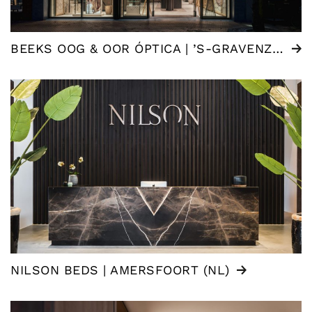
BEEKS OOG & OOR ÓPTICA | ’S-GRAVENZANDE (NL)
NILSON BEDS | AMERSFOORT (NL)