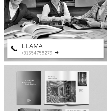
LLAMA
+31654758279