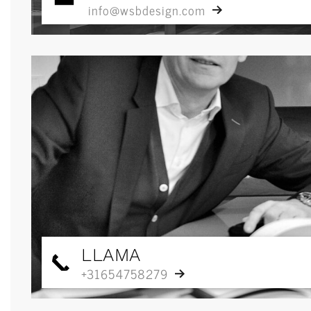
info@wsbdesign.com
LLAMA
+31654758279