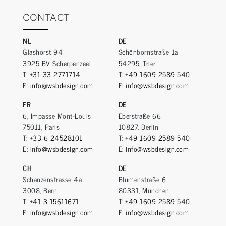
CONTACT
NL
DE
Glashorst 94
Schönbornstraße 1a
3925 BV Scherpenzeel
54295, Trier
T:
+31 33 2771714
T:
+49 1609 2589 540
E:
info@wsbdesign.com
E:
info@wsbdesign.com
FR
DE
6, Impasse Mont-Louis
Eberstraße 66
75011, Paris
10827, Berlin
T:
+33 6 24528101
T:
+49 1609 2589 540
E:
info@wsbdesign.com
E:
info@wsbdesign.com
CH
DE
Schanzenstrasse 4a
Blumenstraße 6
3008, Bern
80331, München
T:
+41 3 15611671
T:
+49 1609 2589 540
E:
info@wsbdesign.com
E:
info@wsbdesign.com