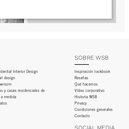
SOBRE WSB
dential Interior Design
Inspiración lookbook
ail design
Reseñas
owroom
Qué hacemos
las y casas residenciales de
Vídeo corporativo
o a medida
Historia WSB
atos
Privacy
Condiciones generales
Contacto
SOCIAL MEDIA