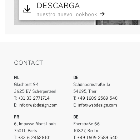
DESCARGA
nuestro nuevo lookbook
CONTACT
NL
DE
Glashorst 94
Schönbornstraße 1a
3925 BV Scherpenzeel
54295, Trier
T:
+31 33 2771714
T:
+49 1609 2589 540
E:
info@wsbdesign.com
E:
info@wsbdesign.com
FR
DE
6, Impasse Mont-Louis
Eberstraße 66
75011, Paris
10827, Berlin
T:
+33 6 24528101
T:
+49 1609 2589 540