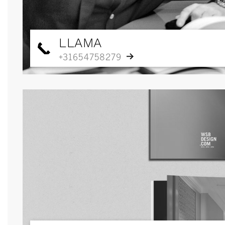
LLAMA
+31654758279