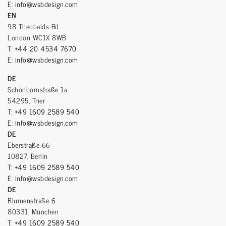
E:
info@wsbdesign.com
EN
98 Theobalds Rd
London WC1X 8WB
T:
+44 20 4534 7670
E:
info@wsbdesign.com
DE
Schönbornstraße 1a
54295, Trier
T:
+49 1609 2589 540
E:
info@wsbdesign.com
DE
Eberstraße 66
10827, Berlin
T:
+49 1609 2589 540
E:
info@wsbdesign.com
DE
Blumenstraße 6
80331, München
T:
+49 1609 2589 540