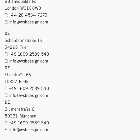
98 Theobalds Rd
London WC1X 8WB
T:
+44 20 4534 7670
E:
info@wsbdesign.com
DE
Schönbornstraße 1a
54295, Trier
T:
+49 1609 2589 540
E:
info@wsbdesign.com
DE
Eberstraße 66
10827, Berlin
T:
+49 1609 2589 540
E:
info@wsbdesign.com
DE
Blumenstraße 6
80331, München
T:
+49 1609 2589 540
E:
info@wsbdesign.com