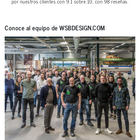
por nuestros clientes con
9.1
sobre
10
, con
98
reseñas.
Conoce al equipo de WSBDESIGN.COM