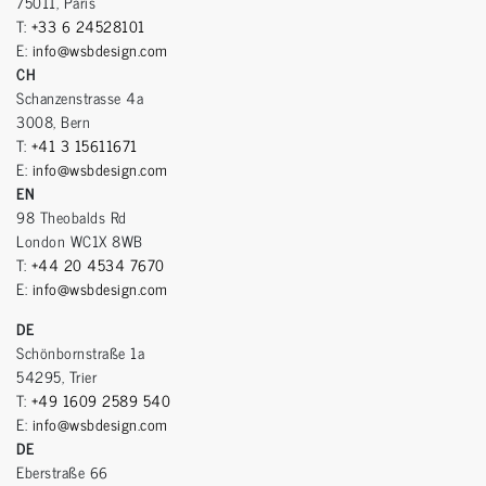
75011, Paris
T:
+33 6 24528101
E:
info@wsbdesign.com
CH
Schanzenstrasse 4a
3008, Bern
T:
+41 3 15611671
E:
info@wsbdesign.com
EN
98 Theobalds Rd
London WC1X 8WB
T:
+44 20 4534 7670
E:
info@wsbdesign.com
DE
Schönbornstraße 1a
54295, Trier
T:
+49 1609 2589 540
E:
info@wsbdesign.com
DE
Eberstraße 66