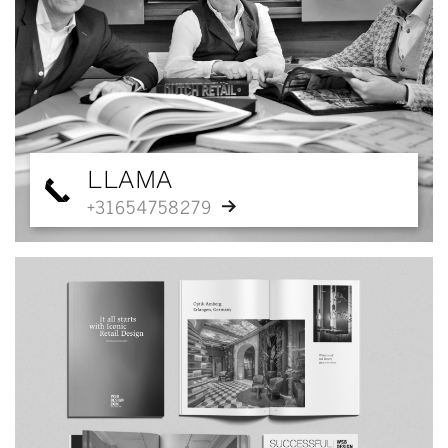
LLAMA
+31654758279