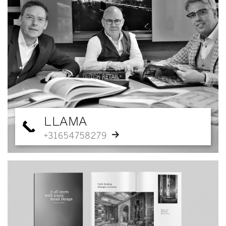
LLAMA
+31654758279