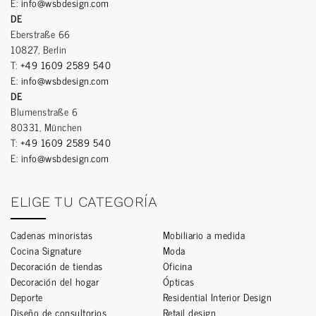
E:
info@wsbdesign.com
DE
Eberstraße 66
10827, Berlin
T:
+49 1609 2589 540
E:
info@wsbdesign.com
DE
Blumenstraße 6
80331, München
T:
+49 1609 2589 540
E:
info@wsbdesign.com
ELIGE TU CATEGORÍA
Cadenas minoristas
Mobiliario a medida
Cocina Signature
Moda
Decoración de tiendas
Oficina
Decoración del hogar
Ópticas
Deporte
Residential Interior Design
Diseño de consultorios
Retail design