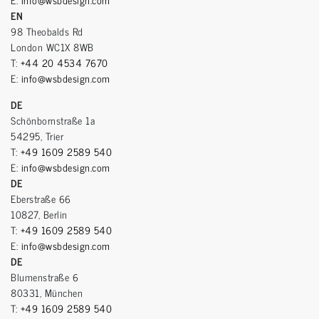
EN
98 Theobalds Rd
London WC1X 8WB
T:
+44 20 4534 7670
E:
info@wsbdesign.com
DE
Schönbornstraße 1a
54295, Trier
T:
+49 1609 2589 540
E:
info@wsbdesign.com
DE
Eberstraße 66
10827, Berlin
T:
+49 1609 2589 540
E:
info@wsbdesign.com
DE
Blumenstraße 6
80331, München
T:
+49 1609 2589 540