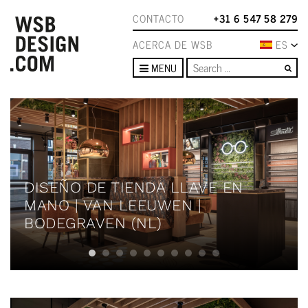
CONTACTO
+31 6 547 58 279
ACERCA DE WSB
ES
Se
MENU
DISEÑO DE TIENDA LLAVE EN
MANO | VAN LEEUWEN |
BODEGRAVEN (NL)