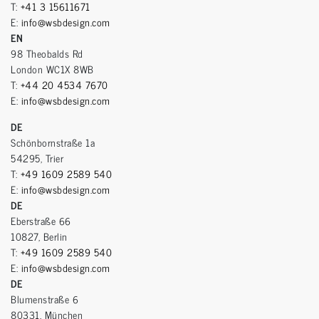
T:
+41 3 15611671
E:
info@wsbdesign.com
EN
98 Theobalds Rd
London WC1X 8WB
T:
+44 20 4534 7670
E:
info@wsbdesign.com
DE
Schönbornstraße 1a
54295, Trier
T:
+49 1609 2589 540
E:
info@wsbdesign.com
DE
Eberstraße 66
10827, Berlin
T:
+49 1609 2589 540
E:
info@wsbdesign.com
DE
Blumenstraße 6
80331, München