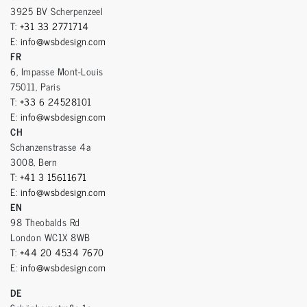
3925 BV Scherpenzeel
T:
+31 33 2771714
E:
info@wsbdesign.com
FR
6, Impasse Mont-Louis
75011, Paris
T:
+33 6 24528101
E:
info@wsbdesign.com
CH
Schanzenstrasse 4a
3008, Bern
T:
+41 3 15611671
E:
info@wsbdesign.com
EN
98 Theobalds Rd
London WC1X 8WB
T:
+44 20 4534 7670
E:
info@wsbdesign.com
DE