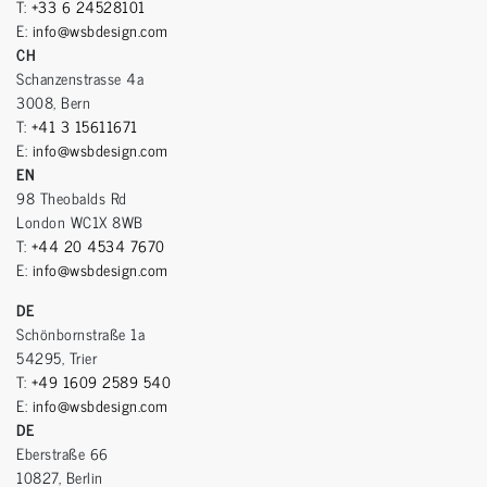
T:
+33 6 24528101
E:
info@wsbdesign.com
CH
Schanzenstrasse 4a
3008, Bern
T:
+41 3 15611671
E:
info@wsbdesign.com
EN
98 Theobalds Rd
London WC1X 8WB
T:
+44 20 4534 7670
E:
info@wsbdesign.com
DE
Schönbornstraße 1a
54295, Trier
T:
+49 1609 2589 540
E:
info@wsbdesign.com
DE
Eberstraße 66
10827, Berlin