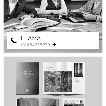
LLAMA
+31654758279