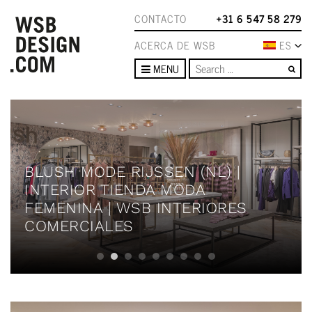
CONTACTO
+31 6 547 58 279
ACERCA DE WSB
ES
Se
MENU
BLUSH MODE RIJSSEN (NL) |
INTERIOR TIENDA MODA
FEMENINA | WSB INTERIORES
COMERCIALES