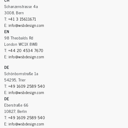
Schanzenstrasse 4a
3008, Bern
T:
+41 3 15611671
E:
info@wsbdesign.com
EN
98 Theobalds Rd
London WC1X 8WB
T:
+44 20 4534 7670
E:
info@wsbdesign.com
DE
Schönbornstraße 1a
54295, Trier
T:
+49 1609 2589 540
E:
info@wsbdesign.com
DE
Eberstraße 66
10827, Berlin
T:
+49 1609 2589 540
E:
info@wsbdesign.com