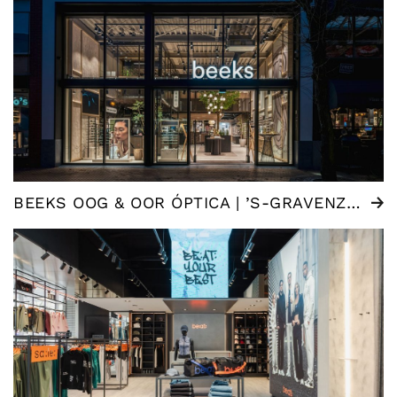
BEEKS OOG & OOR ÓPTICA | ’S-GRAVENZANDE (NL)