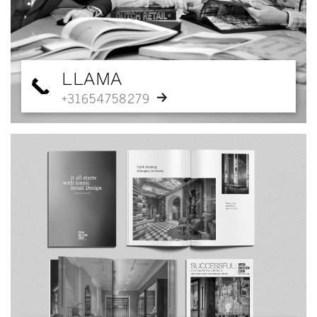
LLAMA
+31654758279