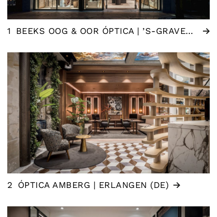
1
BEEKS OOG & OOR ÓPTICA | ’S-GRAVENZANDE (NL)
2
ÓPTICA AMBERG | ERLANGEN (DE)