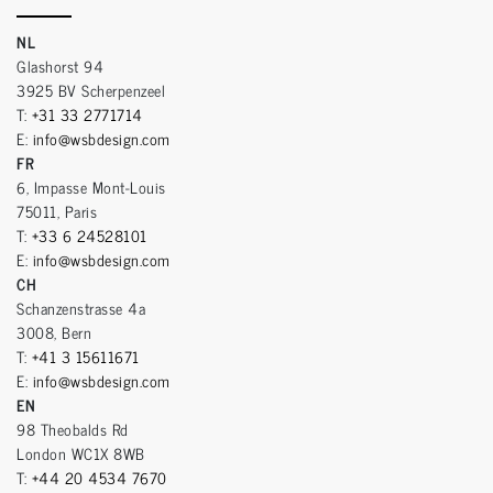
NL
Glashorst 94
3925 BV Scherpenzeel
T:
+31 33 2771714
E:
info@wsbdesign.com
FR
6, Impasse Mont-Louis
75011, Paris
T:
+33 6 24528101
E:
info@wsbdesign.com
CH
Schanzenstrasse 4a
3008, Bern
T:
+41 3 15611671
E:
info@wsbdesign.com
EN
98 Theobalds Rd
London WC1X 8WB
T:
+44 20 4534 7670