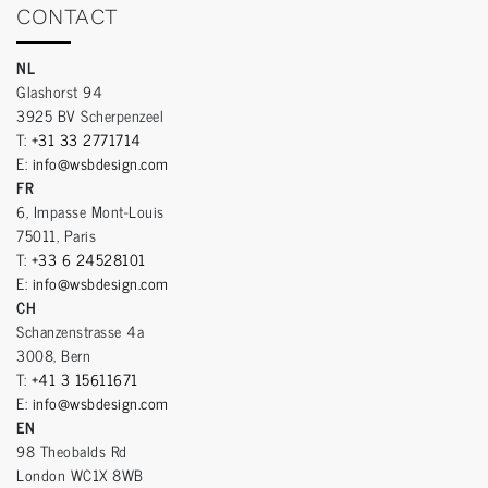
CONTACT
NL
Glashorst 94
3925 BV Scherpenzeel
T:
+31 33 2771714
E:
info@wsbdesign.com
FR
6, Impasse Mont-Louis
75011, Paris
T:
+33 6 24528101
E:
info@wsbdesign.com
CH
Schanzenstrasse 4a
3008, Bern
T:
+41 3 15611671
E:
info@wsbdesign.com
EN
98 Theobalds Rd
London WC1X 8WB