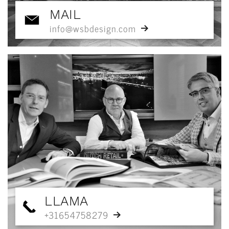
MAIL
info@wsbdesign.com
LLAMA
+31654758279