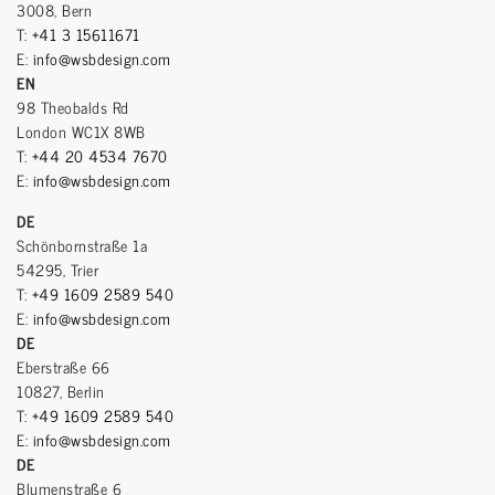
3008, Bern
T:
+41 3 15611671
E:
info@wsbdesign.com
EN
98 Theobalds Rd
London WC1X 8WB
T:
+44 20 4534 7670
E:
info@wsbdesign.com
DE
Schönbornstraße 1a
54295, Trier
T:
+49 1609 2589 540
E:
info@wsbdesign.com
DE
Eberstraße 66
10827, Berlin
T:
+49 1609 2589 540
E:
info@wsbdesign.com
DE
Blumenstraße 6